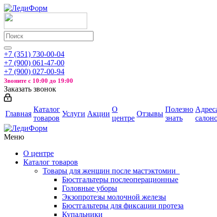
+7 (351) 730-00-04
+7 (900) 061-47-00
+7 (900) 027-00-94
Звоните с
10:00 до 19:00
Заказать звонок
Каталог
О
Полезно
Адрес
Главная
Услуги
Акции
Отзывы
товаров
центре
знать
салон
Меню
О центре
Каталог товаров
Товары для женщин после мастэктомии
Бюстгальтеры послеоперационные
Головные уборы
Экзопротезы молочной железы
Бюстгальтеры для фиксации протеза
Купальники