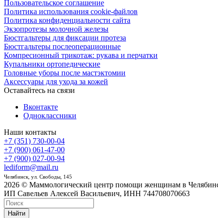
Пользовательское соглашение
Политика использования cookie-файлов
Политика конфиденциальности сайта
Экзопротезы молочной железы
Бюстгальтеры для фиксации протеза
Бюстгальтеры послеоперационные
Компресионный трикотаж: рукава и перчатки
Купальники ортопедические
Головные уборы после мастэктомии
Аксессуары для ухода за кожей
Оставайтесь на связи
Вконтакте
Одноклассники
Наши контакты
+7 (351) 730-00-04
+7 (900) 061-47-00
+7 (900) 027-00-94
lediform@mail.ru
Челябинск, ул. Свободы, 145
2026 © Маммологический центр помощи женщинам в Челябин
ИП Савельев Алексей Васильевич, ИНН 744708070663
Найти