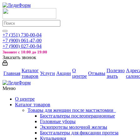
+7 (351) 730-00-04
+7 (900) 061-47-00
+7 (900) 027-00-94
Звоните с
10:00 до 19:00
Заказать звонок
Каталог
О
Полезно
Адрес
Главная
Услуги
Акции
Отзывы
товаров
центре
знать
салон
Меню
О центре
Каталог товаров
Товары для женщин после мастэктомии
Бюстгальтеры послеоперационные
Головные уборы
Экзопротезы молочной железы
Бюстгальтеры для фиксации протеза
Купальники